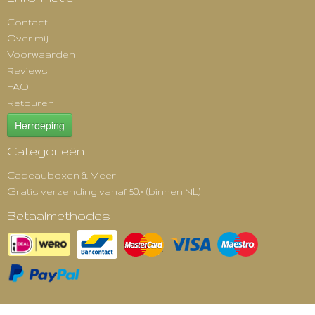
Contact
Over mij
Voorwaarden
Reviews
FAQ
Retouren
Herroeping
Categorieën
Cadeauboxen & Meer
Gratis verzending vanaf 50,= (binnen NL)
Betaalmethodes