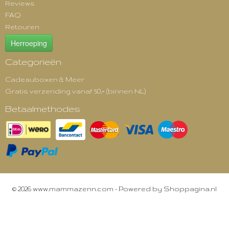
Reviews
FAQ
Retouren
Herroeping
Categorieën
Cadeauboxen & Meer
Gratis verzending vanaf 50,= (binnen NL)
Betaalmethodes
© 2026 www.mammazenn.com - Powered by Shoppagina.nl