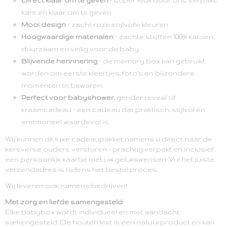
Direct klaar om te geven
– super leuk door ons verpakt,
kant en klaar om te geven
Mooi design
– zacht roze stijlvolle kleuren
Hoogwaardige materialen
– zachte stoffen 100% katoen,
duurzaam en veilig voor de baby.
Blijvende herinnering
– de memory box kan gebruikt
worden om eerste kleertjes, foto’s en bijzondere
momenten te bewaren.
Perfect voor babyshower
, gender reveal of
kraamcadeau – een cadeau dat praktisch, stijlvol én
emotioneel waardevol is.
Wij kunnen dit luxe cadeaupakket namens u direct naar de
kersverse ouders versturen – prachtig verpakt en inclusief
een persoonlijk kaartje met uw gelukswensen. Vul het juiste
verzendadres is tijdens het bestel proces.
Wij leveren ook namens bedrijven!
Met zorg en liefde samengesteld
Elke babybox wordt individueel en met aandacht
samengesteld. De houten kist is een natuurproduct en kan