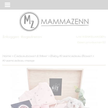
Inloggen
Registreren
UW WINKELWAGEN
Geen producten
(0)
Home
>
Cadeauboxen & Meer
>
Baby Kraamcadeau Boxen
>
Kraamcadeau meisje