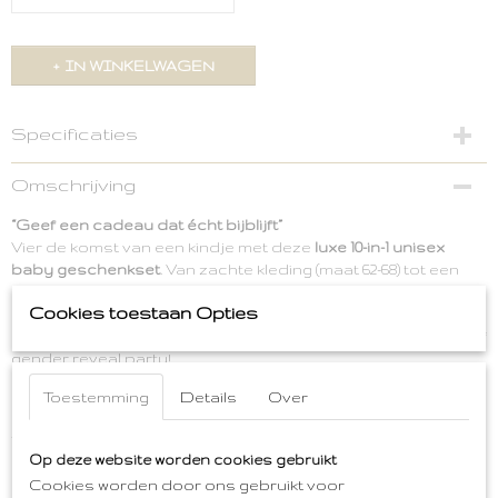
IN WINKELWAGEN
Specificaties
Productcode
Omschrijving
MZ-002-P
“Geef een cadeau dat écht bijblijft”
Vier de komst van een kindje met deze
luxe 10-in-1 unisex
baby geschenkset
. Van zachte kleding (maat 62-68) tot een
knuffeltje en een feestelijke memory box: alles is zorgvuldig
Cookies toestaan Opties
geselecteerd om praktische waarde te combineren met een
blijvende herinnering. Ook geweldig voor een babyshower of
gender reveal party!
Laat de kersverse ouders stralen
– geef dit premium
Toestemming
Details
Over
kraamcadeau dat direct klaar is om te geven en een
tastbare herinnering voor het leven wordt en maak de eerste
dagen van hun kindje extra bijzonder!
Op deze website worden cookies gebruikt
Cookies worden door ons gebruikt voor
Compleet 10-in-1 kraamcadeau