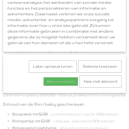
verkeersanalyse, het aanbieden van sociale media-
functies en het personaliseren van informatie en
Inclusief boxpakje, rompertje, slabbetje, mutsje, sokjes,
advertenties. Daarnaast verlenen we onze sociale
wantjes, knuffeltje, tanden flesje, wenskaart en
media-, advertentie- en analysepartners toegang tot
feestelijke memory box.
informatie over hoe u onze site gebruikt. Zij kunnen
Zacht roze design – perfect voor meisje; Hoogwaardige
deze informatie gebruiken in combinatie met andere
gegevens die zij mogelijk hebben verzameld door uw
en veilige materialen
gebruik van hun diensten of die u hen hebt verstrekt.
Aachte 100% katoen, duurzaam en veilig voor de
babyhuid. Memory box inbegrepen
Luxe, stevige bewaardoos die later dienst kan doen als
herinneringsdoos voor eerste mijlpalen. Perfect als
Later opnieuw tonen
Selectie toestaan
babyshower of kraamcadeau
Direct klaar om te geven, stijlvol verpakt en een
Alles toestaan
Nee, niet akkoord
blijvende indruk achterlatend.
Geef een cadeau dat blijft – stijlvol, praktisch en onvergetelijk
Inhoud van de 10-in-1 baby geschenkset:
Boxpakje mt 62-68
– comfortabel en zacht, 100% katoen
Rompertje
mt 62-68
– rekbaar, ademend 100% katoen
Bijpassend slabbetje
– absorberend en stijlvol,